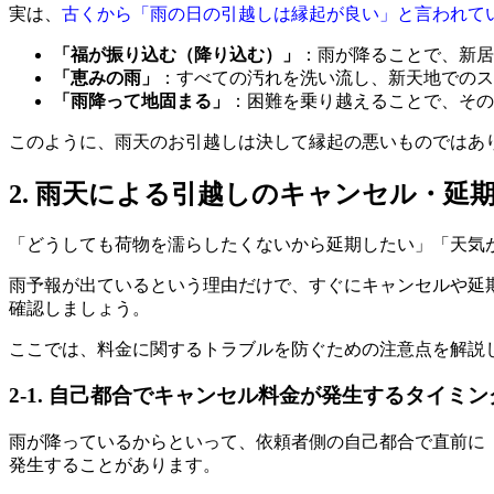
実は、
古くから「雨の日の引越しは縁起が良い」と言われて
「福が振り込む（降り込む）」
：雨が降ることで、新居
「恵みの雨」
：すべての汚れを洗い流し、新天地でのス
「雨降って地固まる」
：困難を乗り越えることで、その
このように、雨天のお引越しは決して縁起の悪いものではあ
2. 雨天による引越しのキャンセル・延
「どうしても荷物を濡らしたくないから延期したい」「天気
雨予報が出ているという理由だけで、すぐにキャンセルや延
確認しましょう。
ここでは、料金に関するトラブルを防ぐための注意点を解説
2-1. 自己都合でキャンセル料金が発生するタイミ
雨が降っているからといって、依頼者側の自己都合で直前に
発生することがあります。