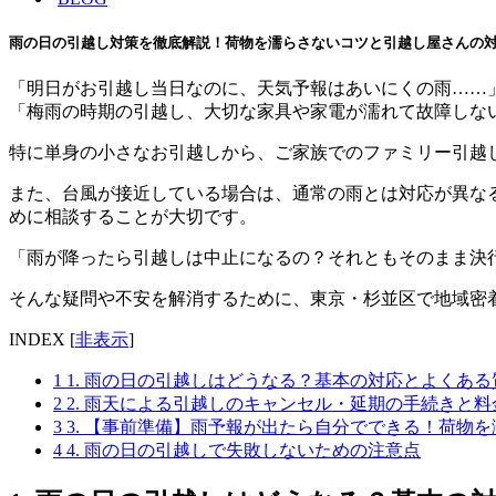
雨の日の引越し対策を徹底解説！荷物を濡らさないコツと引越し屋さんの
「明日がお引越し当日なのに、天気予報はあいにくの雨……
「梅雨の時期の引越し、大切な家具や家電が濡れて故障しな
特に単身の小さなお引越しから、ご家族でのファミリー引越
また、台風が接近している場合は、通常の雨とは対応が異な
めに相談することが大切です。
「雨が降ったら引越しは中止になるの？それともそのまま決
そんな疑問や不安を解消するために、東京・杉並区で地域密
INDEX
[
非表示
]
1
1. 雨の日の引越しはどうなる？基本の対応とよくあ
2
2. 雨天による引越しのキャンセル・延期の手続きと
3
3. 【事前準備】雨予報が出たら自分でできる！荷物
4
4. 雨の日の引越しで失敗しないための注意点