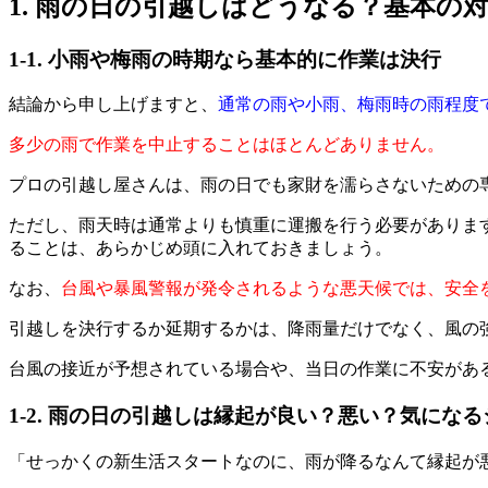
1. 雨の日の引越しはどうなる？基本の
1-1. 小雨や梅雨の時期なら基本的に作業は決行
結論から申し上げますと、
通常の雨や小雨、梅雨時の雨程度
多少の雨で作業を中止することはほとんどありません。
プロの引越し屋さんは、雨の日でも家財を濡らさないための
ただし、雨天時は通常よりも慎重に運搬を行う必要がありま
ることは、あらかじめ頭に入れておきましょう。
なお、
台風や暴風警報が発令されるような悪天候では、安全
引越しを決行するか延期するかは、降雨量だけでなく、風の
台風の接近が予想されている場合や、当日の作業に不安があ
1-2. 雨の日の引越しは縁起が良い？悪い？気にな
「せっかくの新生活スタートなのに、雨が降るなんて縁起が