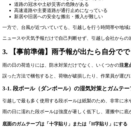
道路の冠水や土砂災害の危険がある
高速道路や主要道路が通行止めになっている
新居や旧居への安全な搬出・搬入が難しい
一方で、台風が近づいていても、引越しを行う時間帯や地域
ニュースや天気予報だけで自己判断せず、引越し会社からの
3. 【事前準備】雨予報が出たら自分
雨の日の荷造りには、防水対策だけでなく、いくつかの
注意
誤った方法で梱包すると、荷物が破損したり、作業員が運び
3-1. 段ボール（ダンボール）の湿気対策とガムテ
引越しで最も多く使用する段ボールは紙製のため、非常に水
雨の日に濡れた段ボールは強度が著しく低下し、運搬中に底
底面のガムテープは「十字貼り」または「H字貼り」にする