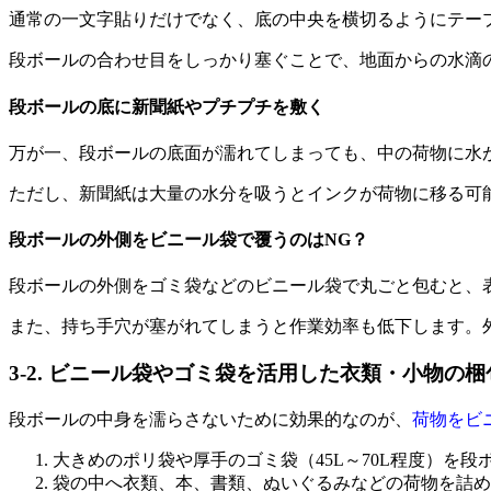
通常の一文字貼りだけでなく、底の中央を横切るようにテー
段ボールの合わせ目をしっかり塞ぐことで、地面からの水滴
段ボールの底に新聞紙やプチプチを敷く
万が一、段ボールの底面が濡れてしまっても、中の荷物に水
ただし、新聞紙は大量の水分を吸うとインクが荷物に移る可
段ボールの外側をビニール袋で覆うのはNG？
段ボールの外側をゴミ袋などのビニール袋で丸ごと包むと、
また、持ち手穴が塞がれてしまうと作業効率も低下します。
3-2. ビニール袋やゴミ袋を活用した衣類・小物の
段ボールの中身を濡らさないために効果的なのが、
荷物をビ
大きめのポリ袋や厚手のゴミ袋（45L～70L程度）を
袋の中へ衣類、本、書類、ぬいぐるみなどの荷物を詰め