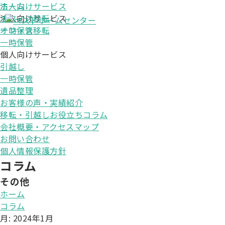
法人向けサービス
ホーム
オフィス移転
法人向けサービス
一時保管
オフィス移転
個人向けサービス
一時保管
引越し
個人向けサービス
一時保管
引越し
遺品整理
一時保管
お客様の声・実績紹介
遺品整理
移転・引越しお役立ちコラム
お客様の声・実績紹介
会社概要・アクセスマップ
移転・引越しお役立ちコラム
会社概要・アクセスマップ
お問い合わせ
個人情報保護方針
コラム
その他
ホーム
コラム
月:
2024年1月