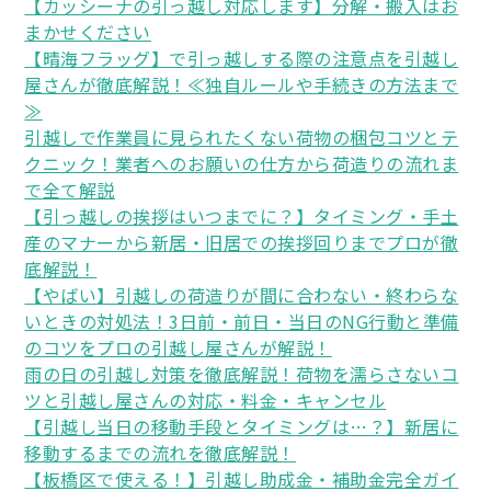
【カッシーナの引っ越し対応します】分解・搬入はお
まかせください
【晴海フラッグ】で引っ越しする際の注意点を引越し
屋さんが徹底解説！≪独自ルールや手続きの方法まで
≫
引越しで作業員に見られたくない荷物の梱包コツとテ
クニック！業者へのお願いの仕方から荷造りの流れま
で全て解説
【引っ越しの挨拶はいつまでに？】タイミング・手土
産のマナーから新居・旧居での挨拶回りまでプロが徹
底解説！
【やばい】引越しの荷造りが間に合わない・終わらな
いときの対処法！3日前・前日・当日のNG行動と準備
のコツをプロの引越し屋さんが解説！
雨の日の引越し対策を徹底解説！荷物を濡らさないコ
ツと引越し屋さんの対応・料金・キャンセル
【引越し当日の移動手段とタイミングは…？】新居に
移動するまでの流れを徹底解説！
【板橋区で使える！】引越し助成金・補助金完全ガイ