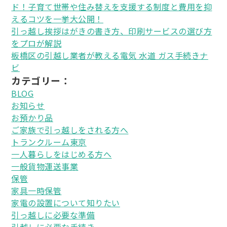
ド！子育て世帯や住み替えを支援する制度と費用を抑
えるコツを一挙大公開！
引っ越し挨拶はがきの書き方、印刷サービスの選び方
をプロが解説
板橋区の引越し業者が教える電気 水道 ガス手続きナ
ビ
カテゴリー：
BLOG
お知らせ
お預かり品
ご家族で引っ越しをされる方へ
トランクルーム東京
一人暮らしをはじめる方へ
一般貨物運送事業
保管
家具一時保管
家電の設置について知りたい
引っ越しに必要な準備