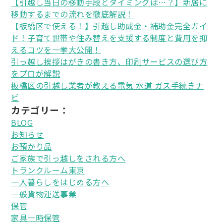
【引越し当日の移動手段とタイミングは…？】新居に
移動するまでの流れを徹底解説！
【板橋区で使える！】引越し助成金・補助金完全ガイ
ド！子育て世帯や住み替えを支援する制度と費用を抑
えるコツを一挙大公開！
引っ越し挨拶はがきの書き方、印刷サービスの選び方
をプロが解説
板橋区の引越し業者が教える電気 水道 ガス手続きナ
ビ
カテゴリー：
BLOG
お知らせ
お預かり品
ご家族で引っ越しをされる方へ
トランクルーム東京
一人暮らしをはじめる方へ
一般貨物運送事業
保管
家具一時保管