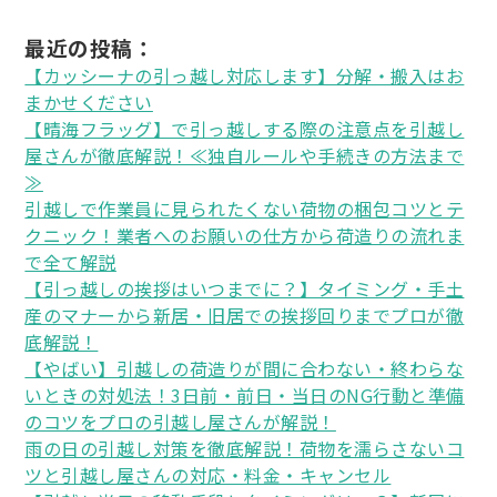
最近の投稿：
【カッシーナの引っ越し対応します】分解・搬入はお
まかせください
【晴海フラッグ】で引っ越しする際の注意点を引越し
屋さんが徹底解説！≪独自ルールや手続きの方法まで
≫
引越しで作業員に見られたくない荷物の梱包コツとテ
クニック！業者へのお願いの仕方から荷造りの流れま
で全て解説
【引っ越しの挨拶はいつまでに？】タイミング・手土
産のマナーから新居・旧居での挨拶回りまでプロが徹
底解説！
【やばい】引越しの荷造りが間に合わない・終わらな
いときの対処法！3日前・前日・当日のNG行動と準備
のコツをプロの引越し屋さんが解説！
雨の日の引越し対策を徹底解説！荷物を濡らさないコ
ツと引越し屋さんの対応・料金・キャンセル