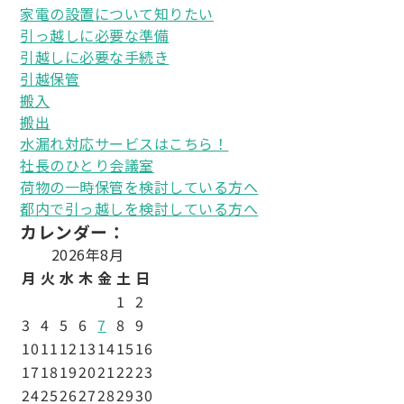
家電の設置について知りたい
引っ越しに必要な準備
引越しに必要な手続き
引越保管
搬入
搬出
水漏れ対応サービスはこちら！
社長のひとり会議室
荷物の一時保管を検討している方へ
都内で引っ越しを検討している方へ
カレンダー：
2026年8月
月
火
水
木
金
土
日
1
2
3
4
5
6
7
8
9
10
11
12
13
14
15
16
17
18
19
20
21
22
23
24
25
26
27
28
29
30