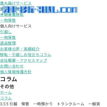
法人向けサービス
ホーム
オフィス移転
法人向けサービス
一時保管
オフィス移転
個人向けサービス
一時保管
引越し
個人向けサービス
一時保管
引越し
遺品整理
一時保管
お客様の声・実績紹介
遺品整理
移転・引越しお役立ちコラム
お客様の声・実績紹介
会社概要・アクセスマップ
移転・引越しお役立ちコラム
会社概要・アクセスマップ
お問い合わせ
個人情報保護方針
コラム
その他
ホーム
コラム
3/15 引越 保管 一時預かり トランクルーム 一般貨