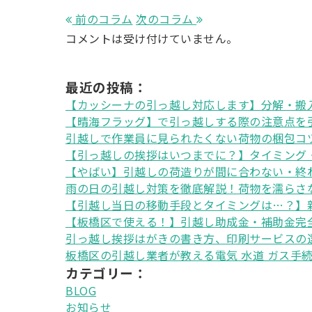
前のコラム
次のコラム
コメントは受け付けていません。
最近の投稿：
【カッシーナの引っ越し対応します】分解・搬
【晴海フラッグ】で引っ越しする際の注意点を
引越しで作業員に見られたくない荷物の梱包コ
【引っ越しの挨拶はいつまでに？】タイミング
【やばい】引越しの荷造りが間に合わない・終
雨の日の引越し対策を徹底解説！荷物を濡らさ
【引越し当日の移動手段とタイミングは…？】
【板橋区で使える！】引越し助成金・補助金完
引っ越し挨拶はがきの書き方、印刷サービスの
板橋区の引越し業者が教える電気 水道 ガス手
カテゴリー：
BLOG
お知らせ