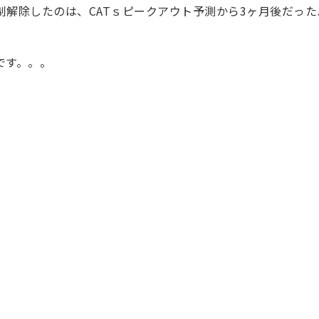
解除したのは、CATｓピークアウト予測から3ヶ月後だった
です。。。
。