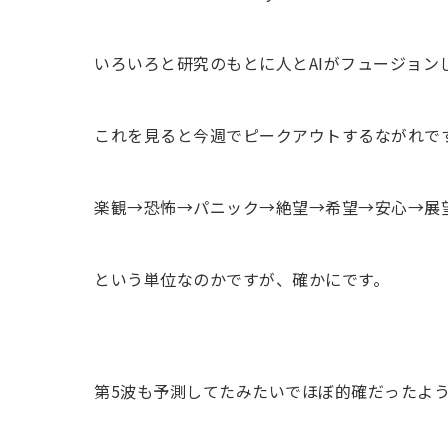
いろいろと研究のもとに人とAIがフュージョン
これを見ると今週でピークアウトするながれで
楽観→恐怖→パニック→絶望→希望→安心→展
という単位なのかですが、確かにです。
第5波も予測してたみたいでほぼ的確だったよ