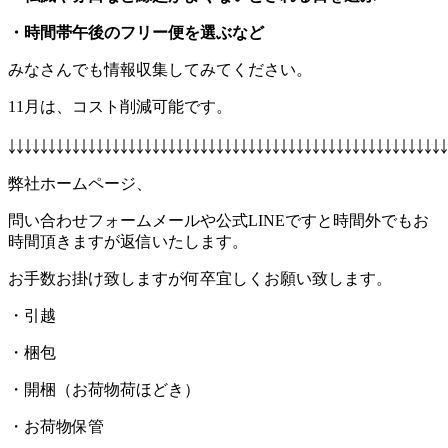
・時間帯午後のフリー便を選ぶなど
みなさんでも情報収集してみてください。
11月は、コスト削減可能です。
￬￬￬￬￬￬￬￬￬￬￬￬￬￬￬￬￬￬￬￬￬￬￬￬￬￬￬￬￬￬￬￬￬￬￬￬￬￬￬￬￬￬￬￬￬￬￬￬￬￬￬￬￬￬￬
弊社ホームページ、
問い合わせフォームメールや公式LINEですと時間外でもお
時間頂きますが返信いたします。
お手数お掛け致しますが何卒宜しくお願い致します。
・引越
・梱包
・開梱（お荷物荷ほどき）
・お荷物保管