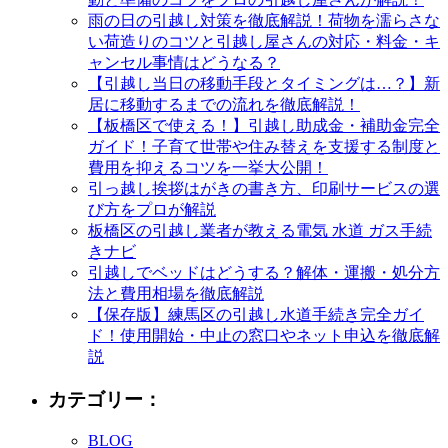
雨の日の引越し対策を徹底解説！荷物を濡らさな
い荷造りのコツと引越し屋さんの対応・料金・キ
ャンセル事情はどうなる？
【引越し当日の移動手段とタイミングは…？】新
居に移動するまでの流れを徹底解説！
【板橋区で使える！】引越し助成金・補助金完全
ガイド！子育て世帯や住み替えを支援する制度と
費用を抑えるコツを一挙大公開！
引っ越し挨拶はがきの書き方、印刷サービスの選
び方をプロが解説
板橋区の引越し業者が教える電気 水道 ガス手続
きナビ
引越しでベッドはどうする？解体・運搬・処分方
法と費用相場を徹底解説
【保存版】練馬区の引越し水道手続き完全ガイ
ド！使用開始・中止の窓口やネット申込を徹底解
説
カテゴリー：
BLOG