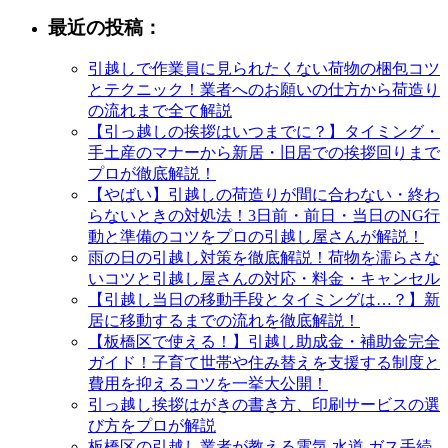
最近の投稿：
引越しで作業員に見られたくない荷物の梱包コツ
とテクニック！業者へのお願いの仕方から荷造り
の流れまで全て解説
【引っ越しの挨拶はいつまでに？】タイミング・
手土産のマナーから新居・旧居での挨拶回りまで
プロが徹底解説！
【やばい】引越しの荷造りが間に合わない・終わ
らないときの対処法！3日前・前日・当日のNG行
動と準備のコツをプロの引越し屋さんが解説！
雨の日の引越し対策を徹底解説！荷物を濡らさな
いコツと引越し屋さんの対応・料金・キャンセル
【引越し当日の移動手段とタイミングは…？】新
居に移動するまでの流れを徹底解説！
【板橋区で使える！】引越し助成金・補助金完全
ガイド！子育て世帯や住み替えを支援する制度と
費用を抑えるコツを一挙大公開！
引っ越し挨拶はがきの書き方、印刷サービスの選
び方をプロが解説
板橋区の引越し業者が教える電気 水道 ガス手続