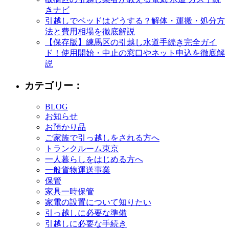
きナビ
引越しでベッドはどうする？解体・運搬・処分方
法と費用相場を徹底解説
【保存版】練馬区の引越し水道手続き完全ガイ
ド！使用開始・中止の窓口やネット申込を徹底解
説
カテゴリー：
BLOG
お知らせ
お預かり品
ご家族で引っ越しをされる方へ
トランクルーム東京
一人暮らしをはじめる方へ
一般貨物運送事業
保管
家具一時保管
家電の設置について知りたい
引っ越しに必要な準備
引越しに必要な手続き