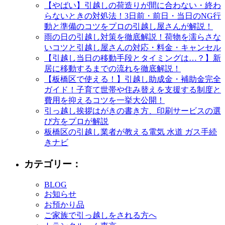
【やばい】引越しの荷造りが間に合わない・終わ
らないときの対処法！3日前・前日・当日のNG行
動と準備のコツをプロの引越し屋さんが解説！
雨の日の引越し対策を徹底解説！荷物を濡らさな
いコツと引越し屋さんの対応・料金・キャンセル
【引越し当日の移動手段とタイミングは…？】新
居に移動するまでの流れを徹底解説！
【板橋区で使える！】引越し助成金・補助金完全
ガイド！子育て世帯や住み替えを支援する制度と
費用を抑えるコツを一挙大公開！
引っ越し挨拶はがきの書き方、印刷サービスの選
び方をプロが解説
板橋区の引越し業者が教える電気 水道 ガス手続
きナビ
カテゴリー：
BLOG
お知らせ
お預かり品
ご家族で引っ越しをされる方へ