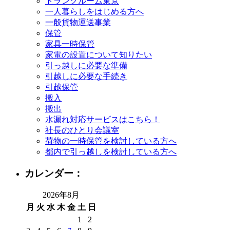
トランクルーム東京
一人暮らしをはじめる方へ
一般貨物運送事業
保管
家具一時保管
家電の設置について知りたい
引っ越しに必要な準備
引越しに必要な手続き
引越保管
搬入
搬出
水漏れ対応サービスはこちら！
社長のひとり会議室
荷物の一時保管を検討している方へ
都内で引っ越しを検討している方へ
カレンダー：
2026年8月
月
火
水
木
金
土
日
1
2