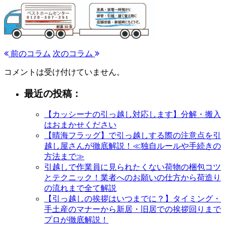
前のコラム
次のコラム
コメントは受け付けていません。
最近の投稿：
【カッシーナの引っ越し対応します】分解・搬入
はおまかせください
【晴海フラッグ】で引っ越しする際の注意点を引
越し屋さんが徹底解説！≪独自ルールや手続きの
方法まで≫
引越しで作業員に見られたくない荷物の梱包コツ
とテクニック！業者へのお願いの仕方から荷造り
の流れまで全て解説
【引っ越しの挨拶はいつまでに？】タイミング・
手土産のマナーから新居・旧居での挨拶回りまで
プロが徹底解説！