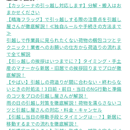
【カッシーナの引っ越し対応します】分解・搬入はお
まかせください
【晴海フラッグ】で引っ越しする際の注意点を引越し
屋さんが徹底解説！≪独自ルールや手続きの方法まで
≫
引越しで作業員に見られたくない荷物の梱包コツとテ
クニック！業者へのお願いの仕方から荷造りの流れま
で全て解説
【引っ越しの挨拶はいつまでに？】タイミング・手土
産のマナーから新居・旧居での挨拶回りまでプロが徹
底解説！
【やばい】引越しの荷造りが間に合わない・終わらな
いときの対処法！3日前・前日・当日のNG行動と準備
のコツをプロの引越し屋さんが解説！
雨の日の引越し対策を徹底解説！荷物を濡らさないコ
ツと引越し屋さんの対応・料金・キャンセル
【引越し当日の移動手段とタイミングは…？】新居に
移動するまでの流れを徹底解説！