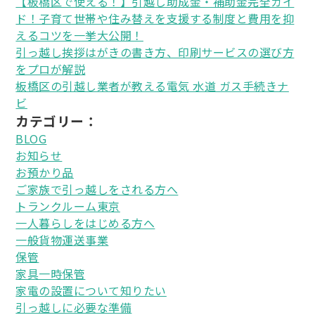
【板橋区で使える！】引越し助成金・補助金完全ガイ
ド！子育て世帯や住み替えを支援する制度と費用を抑
えるコツを一挙大公開！
引っ越し挨拶はがきの書き方、印刷サービスの選び方
をプロが解説
板橋区の引越し業者が教える電気 水道 ガス手続きナ
ビ
カテゴリー：
BLOG
お知らせ
お預かり品
ご家族で引っ越しをされる方へ
トランクルーム東京
一人暮らしをはじめる方へ
一般貨物運送事業
保管
家具一時保管
家電の設置について知りたい
引っ越しに必要な準備