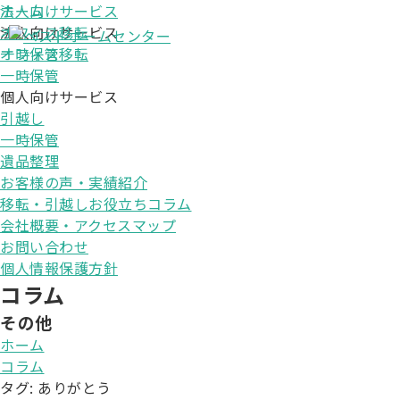
法人向けサービス
ホーム
オフィス移転
法人向けサービス
一時保管
オフィス移転
個人向けサービス
一時保管
引越し
個人向けサービス
一時保管
引越し
遺品整理
一時保管
お客様の声・実績紹介
遺品整理
移転・引越しお役立ちコラム
お客様の声・実績紹介
会社概要・アクセスマップ
移転・引越しお役立ちコラム
会社概要・アクセスマップ
お問い合わせ
個人情報保護方針
コラム
その他
ホーム
コラム
タグ:
ありがとう